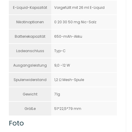
E-Liquid-Kapazität
Vorgefüllt mit 26 ml E-Liquid
Nikotinoptionen
0 20 30 50 mg Nic-Salz
Batteriekapazität
650-mAh-Akku
Ladeanschluss
Typ-C
Ausgangsleistung
9,0 -12 W
Spulenwiderstand
1,2 Ω Mesh-Spule
Gewicht
71g
Größe
51*22,5*79 mm
Foto