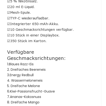
☑5 % Nikotinsalz.
☑20 ml E-Liquid.
☑Mesh-Spule.
☑TYP-C wiederaufladbar.
☑Integrierter 650-mAh-Akku.
☑10 Geschmacksrichtungen verfügbar.
☑10 Stück in einer Displaybox.
☑350 Stück im Karton.
Verfügbare
Geschmacksrichtungen:
1.Blaues Razz-Eis
2. Dreifaches Beereneis
3.Energy Redbull
4. Wassermeloneneis
5. Dreifache Melone
6.Kiwi-Passionsfrucht-Guave
7.Ananas-Kokosnuss
8. Dreifache Mango