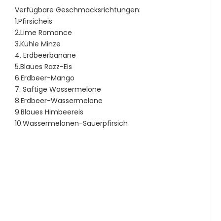
Verfügbare Geschmacksrichtungen:
1.Pfirsicheis
2.Lime Romance
3.Kühle Minze
4. Erdbeerbanane
5.Blaues Razz-Eis
6.Erdbeer-Mango
7. Saftige Wassermelone
8.Erdbeer-Wassermelone
9.Blaues Himbeereis
10.Wassermelonen-Sauerpfirsich