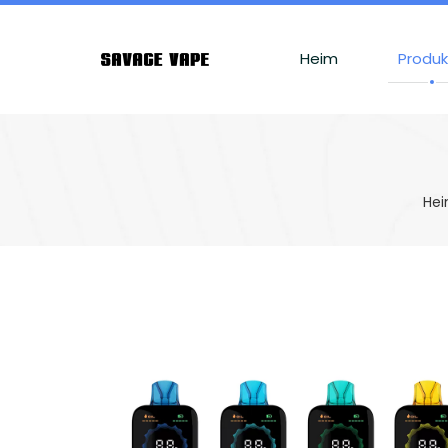
Heim
Produ
He