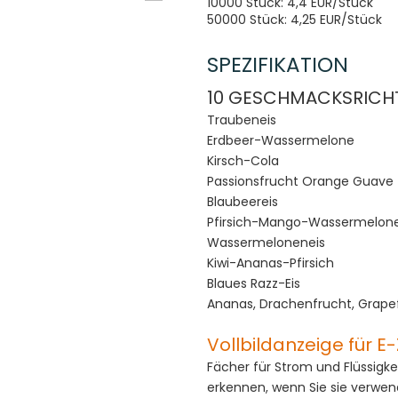
10000 Stück: 4,4 EUR/Stück
50000 Stück: 4,25 EUR/Stück
SPEZIFIKATION
10 GESCHMACKSRIC
Traubeneis
Erdbeer-Wassermelone
Kirsch-Cola
Passionsfrucht Orange Guave
Blaubeereis
Pfirsich-Mango-Wassermelon
Wassermeloneneis
Kiwi-Ananas-Pfirsich
Blaues Razz-Eis
Ananas, Drachenfrucht, Grapef
Vollbildanzeige für E
Fächer für Strom und Flüssigkei
erkennen, wenn Sie sie verwend