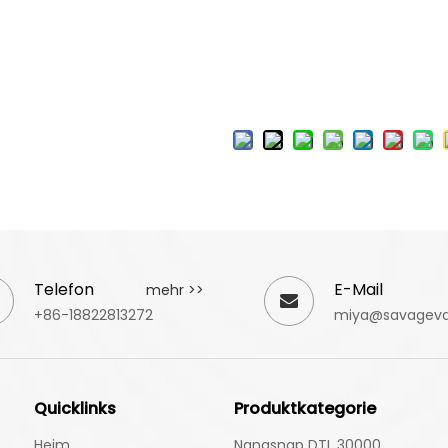
Telefon
E-Mail
mehr >>
+86-18822813272
miya@savagev
Quicklinks
Produktkategorie
Heim
Nanasnap DTL 30000