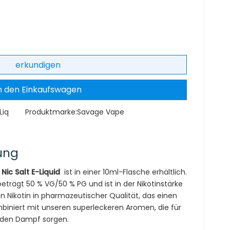
erkundigen
n den Einkaufswagen
Liq
Produktmarke:
Savage Vape
ung
ic Salt E-Liquid
ist in einer 10ml-Flasche erhältlich.
trägt 50 % VG/50 % PG und ist in der Nikotinstärke
n Nikotin in pharmazeutischer Qualität, das einen
ombiniert mit unseren superleckeren Aromen, die für
enden Dampf sorgen.