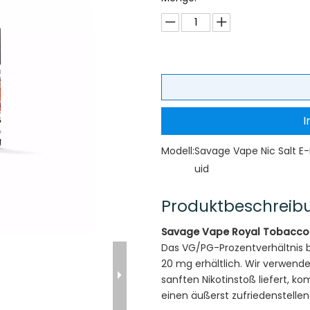
I
Modell:
Savage Vape Nic Salt E-
uid
Produktbeschreib
Savage Vape Royal Tobacco N
Das VG/PG-Prozentverhältnis be
20 mg erhältlich. Wir verwende
sanften Nikotinstoß liefert, k
einen äußerst zufriedenstell