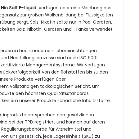
ic Salt E-Liquid
verfügen über eine Mischung aus
egensatz zur großen Wolkenbildung bei Flüssigkeiten
rübung sorgt. Salz-Nikotin sollte nur in Pod-Geräten,
wickelten Salz-Nikotin-Geräten und -Tanks verwendet
erden in hochmodernen Laboreinrichtungen
 und Herstellungsprozesse sind nach ISO 9001
r zertifizierte Managementsysteme. Wir verfügen
nrückverfolgbarkeit von den Rohstoffen bis zu den
e unsere Produkte verfügen über
nem vollständigen toxikologischen Bericht, um
Produkte den höchsten Qualitätsstandards
 keinem unserer Produkte schädliche Inhaltsstoffe.
otinprodukte entsprechen den gesetzlichen
sind bei der TPD registriert und können auf deren
Regulierungsbehörde für Arzneimittel und
on uns gesetzlich, jede Lagereinheit (SKU) zu