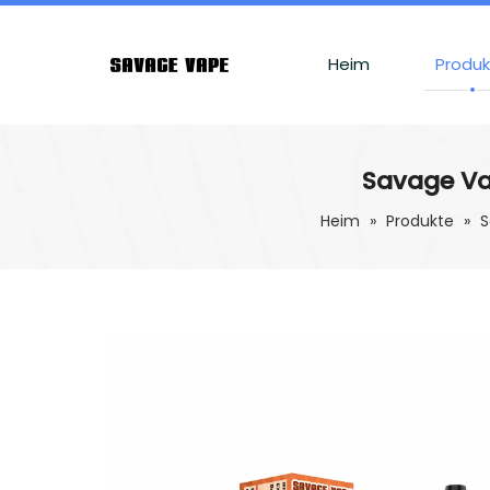
Heim
Produ
Savage Va
Heim
»
Produkte
»
S