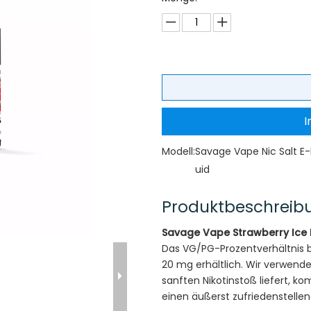
I
Modell:
Savage Vape Nic Salt E-
uid
Produktbeschreib
Savage Vape Strawberry Ice N
Das VG/PG-Prozentverhältnis be
20 mg erhältlich. Wir verwende
sanften Nikotinstoß liefert, k
einen äußerst zufriedenstell