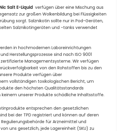
ic Salt E-Liquid
verfügen über eine Mischung aus
egensatz zur großen Wolkenbildung bei Flüssigkeiten
rübung sorgt. Salznikotin sollte nur in Pod-Geräten,
ickelten Salznikotingeräten und -tanks verwendet
erden in hochmodernen Laboreinrichtungen
 und Herstellungsprozesse sind nach ISO 9001
r zertifizierte Managementsysteme. Wir verfügen
nrückverfolgbarkeit von den Rohstoffen bis zu den
e unsere Produkte verfügen über
nem vollständigen toxikologischen Bericht, um
Produkte den höchsten Qualitätsstandards
 keinem unserer Produkte schädliche Inhaltsstoffe.
otinprodukte entsprechen den gesetzlichen
sind bei der TPD registriert und können auf deren
Regulierungsbehörde für Arzneimittel und
on uns gesetzlich, jede Lagereinheit (SKU) zu