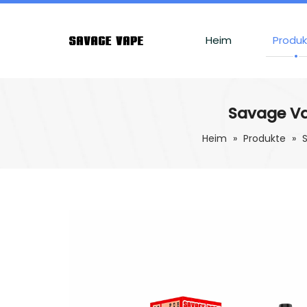
Heim
Produ
Savage Vap
Heim
»
Produkte
»
S