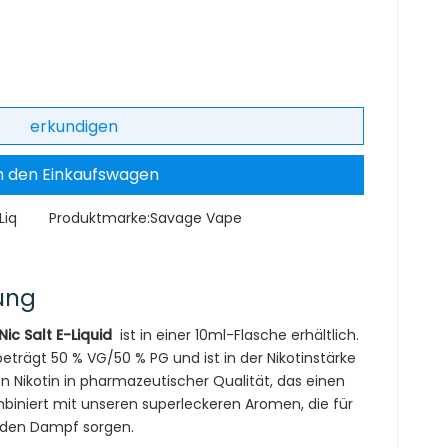
erkundigen
n den Einkaufswagen
Liq
Produktmarke:
Savage Vape
ung
ic Salt E-Liquid
ist in einer 10ml-Flasche erhältlich.
trägt 50 % VG/50 % PG und ist in der Nikotinstärke
n Nikotin in pharmazeutischer Qualität, das einen
ombiniert mit unseren superleckeren Aromen, die für
enden Dampf sorgen.